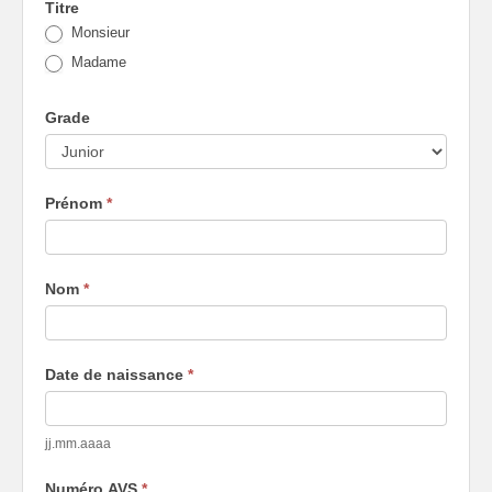
Titre
Monsieur
Madame
Grade
Prénom
*
Nom
*
Date de naissance
*
jj.mm.aaaa
Numéro AVS
*