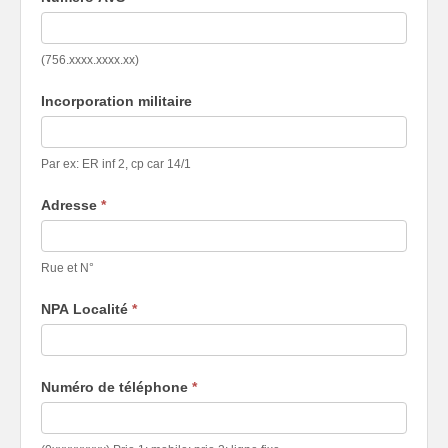
(756.xxxx.xxxx.xx)
Incorporation militaire
Par ex: ER inf 2, cp car 14/1
Adresse
*
Rue et N°
NPA Localité
*
Numéro de téléphone
*