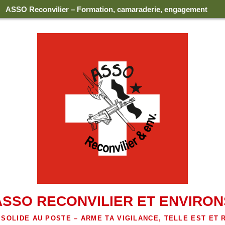
ASSO Reconvilier – Formation, camaraderie, engagement
ASSO RECONVILIER ET ENVIRON
 SOLIDE AU POSTE – ARME TA VIGILANCE, TELLE EST ET 